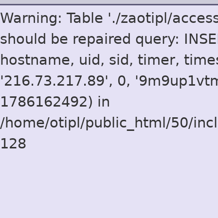
Warning: Table './zaotipl/acce
should be repaired query: INSER
hostname, uid, sid, timer, times
'216.73.217.89', 0, '9m9up1
1786162492) in
/home/otipl/public_html/50/inc
128