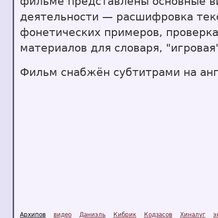
фильме представлены основные 
деятельности — расшифровка текс
фонетических примеров, проверка
материалов для словаря, "игровая
Фильм снабжён субтитрами на анг
Архипов
видео
Даниэль
Кибрик
Кодзасов
Хиналуг
э