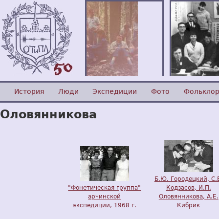
История
Люди
Экспедиции
Фото
Фолькло
Оловянникова
Б.Ю. Городецкий, С.
"Фонетическая группа"
Кодзасов, И.П.
арчинской
Оловянникова, А.Е.
экспедиции, 1968 г.
Кибрик