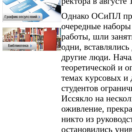
ректора в августе 
Однако ОСиПЛ про
очередные наборы
работы, шли занят
одни, вставлялись
другие люди. Нача
теоретической и о
темах курсовых и 
студентов огранич
Иссякло на нескол
оживление, прекра
никто из руководс
остановились унив