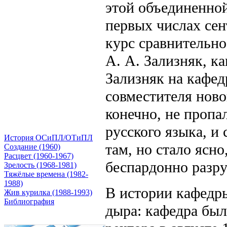
этой объединенно
первых числах сен
курс сравнительно
А. А. Зализняк, ка
Зализняк на кафедр
совместителя ново
конечно, не пропал
русского языка, и
История ОСиПЛ/ОТиПЛ
там, но стало ясн
Создание (1960)
Расцвет (1960-1967)
беспардонно разр
Зрелость (1968-1981)
Тяжёлые времена (1982-
1988)
В истории кафедры
Жив курилка (1988-1993)
Библиография
дыра: кафедра был