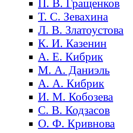
П. В. Гращенков
Т. С. Зевахина
Л. В. Златоустова
К. И. Казенин
А. Е. Кибрик
М. А. Даниэль
А. А. Кибрик
И. М. Кобозева
С. В. Кодзасов
О. Ф. Кривнова