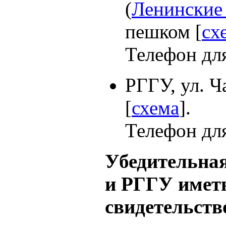
(
Ленинские г
пешком [
cх
Телефон дл
РГГУ
, ул. 
[
схема
].
Телефон дл
Убедительная
и РГГУ иметь
свидетельств