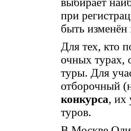
выбирает наиб
при регистрац
быть изменён
Для тех, кто 
очных турах,
туры
. Для уч
отборочный (н
конкурса
, их
туров.
В Москве Оли