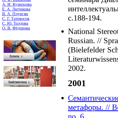
А. И. Кузнецова
интеллектуаль
Е. А. Лютикова
В. А. Плунгян
c.188-194.
С. Г. Татевосов
С. Ю. Толдова
О. В. Фёдорова
National Stereo
Russian. // Spr
(Bielefelder Sc
Literaturwissen
2002.
2001
Семантические
метафоры. // 
no. 6.