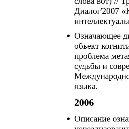
слова вот) //
Диалог'2007 «
интеллектуаль
Означающее ди
объект когнит
проблема мета
судьбы и совр
Международног
языка.
2006
Описание озна
нереализованн