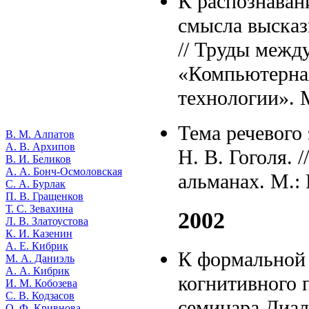
К распознаван
смысла высказ
// Труды межд
«Компьютерная
технологии». М
Тема речевого
В. М. Алпатов
А. В. Архипов
Н. В. Гоголя. 
В. И. Беликов
А. А. Бонч-Осмоловская
альманах. М.: 
С. А. Бурлак
П. В. Гращенков
Т. С. Зевахина
2002
Л. В. Златоустова
К. И. Казенин
А. Е. Кибрик
К формальной 
М. А. Даниэль
А. А. Кибрик
когнитивного 
И. М. Кобозева
С. В. Кодзасов
семинара Диал
О. Ф. Кривнова