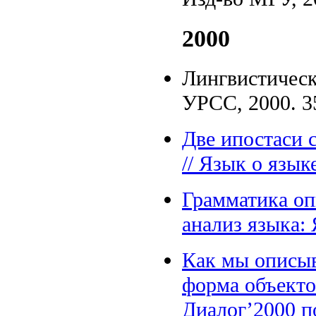
2000
Лингвистическ
УРСС, 2000. 35
Две ипостаси 
// Язык о языке
Грамматика оп
анализ языка: 
Как мы описыв
форма объекто
Диалог’2000 п